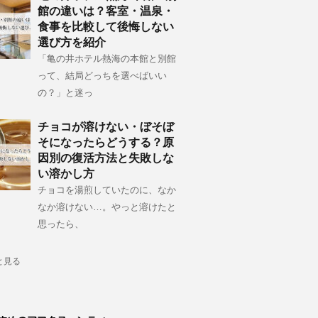
館の違いは？客室・温泉・
食事を比較して後悔しない
選び方を紹介
「亀の井ホテル熱海の本館と別館
って、結局どっちを選べばいい
の？」と迷っ
チョコが溶けない・ぼそぼ
そになったらどうする？原
因別の復活方法と失敗しな
い溶かし方
チョコを湯煎していたのに、なか
なか溶けない…。やっと溶けたと
思ったら、
と見る