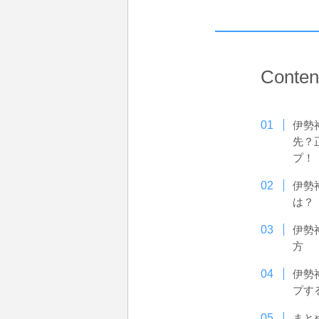
Conten
伊勢
先？
プ！
伊勢
は？
伊勢
方
伊勢
プす
まと