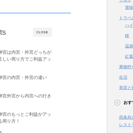
グルメ
賞
トラベ
ハ
ts
CLOSE
桜
温
神宮は内宮・外宮どっちが
紅
正しい周り方でご利益アッ
果物狩
神宮の内宮・外宮の違い
生活
美容と
神宮外宮から内宮への行き
おす
神宮のもっとご利益がアッ
四条烏
る周り方！
レスト
め