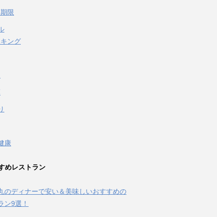
味期限
ル
イキング
泉
葉
り
健康
すめレストラン
丸のディナーで安い＆美味しいおすすめの
ラン9選！