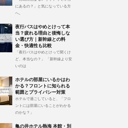
にあるの？」と気になっている方
へ。
夜行バスはやめとけって本
当？疲れる理由と後悔しな
い選び方｜新幹線との料
金・快適性も比較
「夜行バスはやめとけって聞くけ
ど、本当なの？」 「新幹線より安
いのは
ホテルの部屋にいるかはわ
かる？フロントに知られる
範囲とプライバシー対策
ホテルで過ごしていると、「フロ
ントには部屋にいることがわかる
のかな？」
亀の井ホテル熱海 本館・別