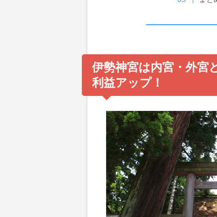
伊勢神宮は内宮・外宮
利益アップ！