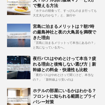
夫？ホテル別の服装マナーと3分
で整える方法
「ホテルの朝食って、すっぴんのまま行っても
大丈夫なのかな？」と、旅行や
宮島に泊まるメリットは？朝7時
の厳島神社と夜の大鳥居を満喫で
きた理由
「宮島に泊まるメリットって本当にあるの？」
と気になっている方へ。
夜行バスはやめとけって本当？疲
れる理由と後悔しない選び方｜新
幹線との料金・快適性も比較
「夜行バスはやめとけって聞くけど、本当な
の？」 「新幹線より安いのは
ホテルの部屋にいるかはわかる？
フロントに知られる範囲とプライ
バシー対策