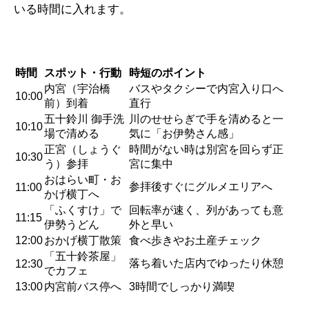
いる時間に入れます。
時間
スポット・行動
時短のポイント
内宮（宇治橋
バスやタクシーで内宮入り口へ
10:00
前）到着
直行
五十鈴川 御手洗
川のせせらぎで手を清めると一
10:10
場で清める
気に「お伊勢さん感」
正宮（しょうぐ
時間がない時は別宮を回らず正
10:30
う）参拝
宮に集中
おはらい町・お
参拝後すぐにグルメエリアへ
11:00
かげ横丁へ
「ふくすけ」で
回転率が速く、列があっても意
11:15
伊勢うどん
外と早い
12:00
おかげ横丁散策
食べ歩きやお土産チェック
「五十鈴茶屋」
落ち着いた店内でゆったり休憩
12:30
でカフェ
13:00
内宮前バス停へ
3時間でしっかり満喫