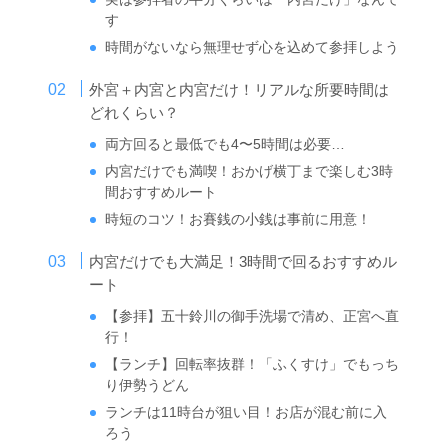
す
時間がないなら無理せず心を込めて参拝しよう
外宮＋内宮と内宮だけ！リアルな所要時間は
どれくらい？
両方回ると最低でも4〜5時間は必要…
内宮だけでも満喫！おかげ横丁まで楽しむ3時
間おすすめルート
時短のコツ！お賽銭の小銭は事前に用意！
内宮だけでも大満足！3時間で回るおすすめル
ート
【参拝】五十鈴川の御手洗場で清め、正宮へ直
行！
【ランチ】回転率抜群！「ふくすけ」でもっち
り伊勢うどん
ランチは11時台が狙い目！お店が混む前に入
ろう