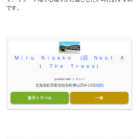
です。
Ｍｉｒｕ Ｎｉｓｅｋｏ （旧 Ｎｅｓｔ Ａ
ｔ Ｔｈｅ Ｔｒｅｅｓ）
posted with
トマレバ
北海道虻田郡倶知安町樺山259-133
[地図]
楽天トラベル
一休