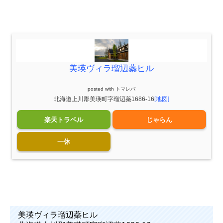
美瑛ヴィラ瑠辺蘂ヒル
posted with
トマレバ
北海道上川郡美瑛町字瑠辺蘂1686-16
[地図]
楽天トラベル
じゃらん
一休
美瑛ヴィラ瑠辺蘂ヒル