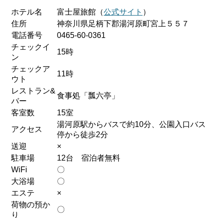
ホテル名
富士屋旅館（
公式サイト
）
住所
神奈川県足柄下郡湯河原町宮上５５７
電話番号
0465-60-0361
チェックイ
15時
ン
チェックア
11時
ウト
レストラン&
食事処「瓢六亭」
バー
客室数
15室
湯河原駅からバスで約10分、公園入口バス
アクセス
停から徒歩2分
送迎
×
駐車場
12台 宿泊者無料
WiFi
〇
大浴場
〇
エステ
×
荷物の預か
〇
り