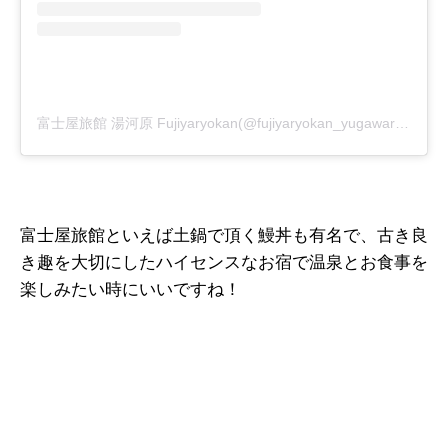
富士屋旅館 湯河原 Fujiyaryokan(@fujiyaryokan_yugawara)がシェアした投稿
富士屋旅館といえば土鍋で頂く鰻丼も有名で、古き良
き趣を大切にしたハイセンスなお宿で温泉とお食事を
楽しみたい時にいいですね！