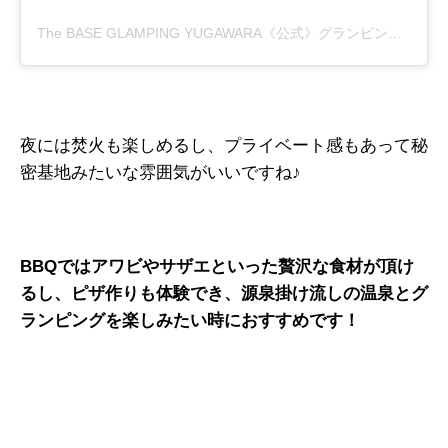
The BASE GLAMPING YUGAWARA《公式》グランピング関東(@the_base_glamping_yugawara)がシェアした投稿
夜には焚火も楽しめるし、プライベート感もあって秘
密基地みたいな雰囲気がいいですね♪
BBQではアワビやサザエといった贅沢な食材が頂け
るし、ピザ作りも体験でき、源泉掛け流しの温泉とグ
ランピングを楽しみたい時におすすめです！