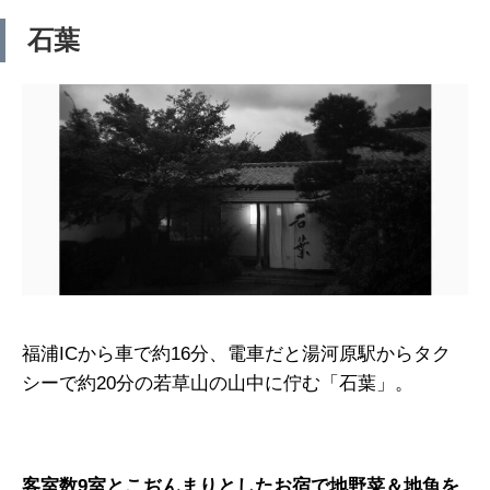
石葉
福浦ICから車で約16分、電車だと湯河原駅からタク
シーで約20分の若草山の山中に佇む「石葉」。
客室数9室とこぢんまりとしたお宿で地野菜＆地魚を