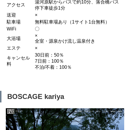
湯河原駅からバスで約10分、落合橋バス
アクセス
停下車徒歩1分
送迎
×
駐車場
無料駐車場あり（1サイト1台無料）
WiFi
〇
×
大浴場
全室・源泉かけ流し温泉付き
エステ
×
30日前：50％
キャンセル
7日前：100％
料
不泊/不着：100％
BOSCAGE kariya