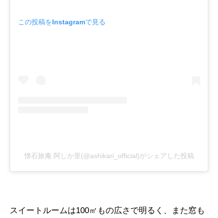
この投稿をInstagramで見る
懐石旅庵 阿しか里(@ashikari_official)がシェアした投稿
スイートルームは100㎡もの広さで明るく、また窓も