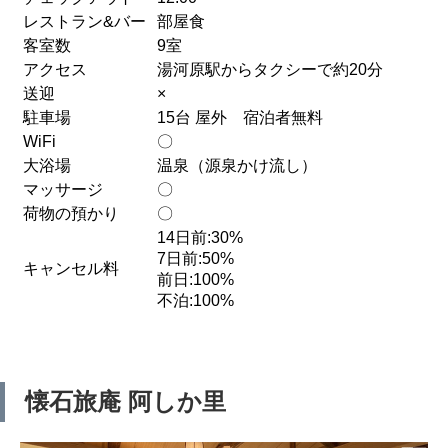
レストラン&バー
部屋食
客室数
9室
アクセス
湯河原駅からタクシーで約20分
送迎
×
駐車場
15台 屋外 宿泊者無料
WiFi
〇
大浴場
温泉（源泉かけ流し）
マッサージ
〇
荷物の預かり
〇
14日前:30%
7日前:50%
キャンセル料
前日:100%
不泊:100%
懐石旅庵 阿しか里