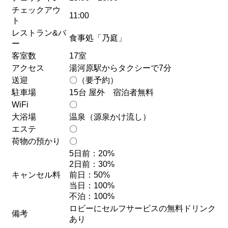
チェックアウ
11:00
ト
レストラン&バ
食事処「乃庭」
ー
客室数
17室
アクセス
湯河原駅からタクシーで7分
送迎
〇（要予約）
駐車場
15台 屋外 宿泊者無料
WiFi
〇
大浴場
温泉（源泉かけ流し）
エステ
〇
荷物の預かり
〇
5日前：20%
2日前：30%
キャンセル料
前日：50%
当日：100%
不泊：100%
ロビーにセルフサービスの無料ドリンク
備考
あり