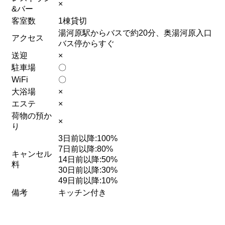
×
&バー
客室数
1棟貸切
湯河原駅からバスで約20分、奥湯河原入口
アクセス
バス停からすぐ
送迎
×
駐車場
〇
WiFi
〇
大浴場
×
エステ
×
荷物の預か
×
り
3日前以降:100%
7日前以降:80%
キャンセル
14日前以降:50%
料
30日前以降:30%
49日前以降:10%
備考
キッチン付き