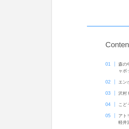
Conten
森の
ャボ
エン
沢村
こど
アト
軽井