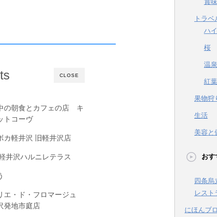
賞
トラベ
ハ
桜
温
ts
CLOSE
紅
果物狩
中の朝食とカフェの店 キ
生活
ットコーヴ
美容と
ボカ軽井沢 旧軽井沢店
 軽井沢ハルニレテラス
おす
う
四条烏
レスト
リエ・ド・フロマージュ
沢発地市庭店
にほんブ