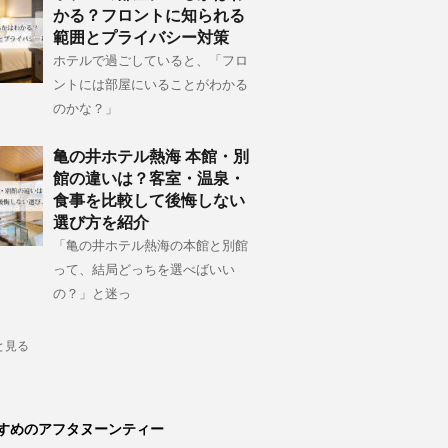
かる？フロントに知られる
範囲とプライバシー対策
ホテルで過ごしていると、「フロ
ントには部屋にいることがわかる
のかな？」
亀の井ホテル熱海 本館・別
館の違いは？客室・温泉・
食事を比較して後悔しない
選び方を紹介
「亀の井ホテル熱海の本館と別館
って、結局どっちを選べばいい
の？」と迷っ
と見る
すめのアフタヌーンティー