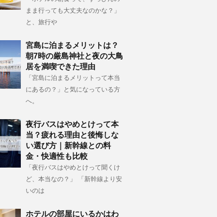
まま行っても大丈夫なのかな？」
と、旅行や
宮島に泊まるメリットは？
朝7時の厳島神社と夜の大鳥
居を満喫できた理由
「宮島に泊まるメリットって本当
にあるの？」と気になっている方
へ。
夜行バスはやめとけって本
当？疲れる理由と後悔しな
い選び方｜新幹線との料
金・快適性も比較
「夜行バスはやめとけって聞くけ
ど、本当なの？」 「新幹線より安
いのは
ホテルの部屋にいるかはわ