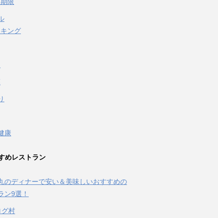
味期限
ル
イキング
泉
葉
り
健康
すめレストラン
丸のディナーで安い＆美味しいおすすめの
ラン9選！
ログ村