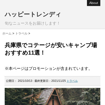
About
ハッピートレンディ
旬なニュースをお届けします！
ホーム
>
トラベル
>
兵庫県でコテージが安いキャンプ場
おすすめ11選！
※本ページはプロモーションが含まれています。
公開日：
2021/10/13
: 最終更新日：2021/11/25
トラベル