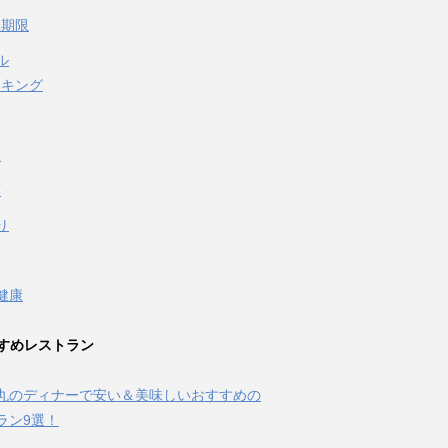
味期限
ル
イキング
泉
葉
り
健康
すめレストラン
丸のディナーで安い＆美味しいおすすめの
ラン9選！