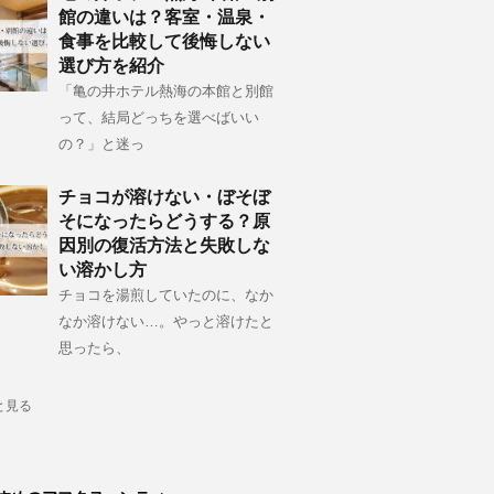
館の違いは？客室・温泉・
食事を比較して後悔しない
選び方を紹介
「亀の井ホテル熱海の本館と別館
って、結局どっちを選べばいい
の？」と迷っ
チョコが溶けない・ぼそぼ
そになったらどうする？原
因別の復活方法と失敗しな
い溶かし方
チョコを湯煎していたのに、なか
なか溶けない…。やっと溶けたと
思ったら、
と見る