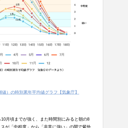
観測値）の時別累年平均値グラフ【気象庁】
10月頃までが強く、また時間別にみると朝の8
ックスが「中程度」から「非常に強い」の間で紫外