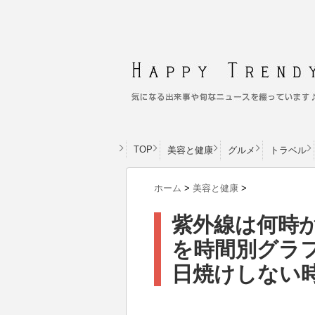
TOP
美容と健康
グルメ
トラベル
ホーム
>
美容と健康
>
紫外線は何時
を時間別グラ
日焼けしない