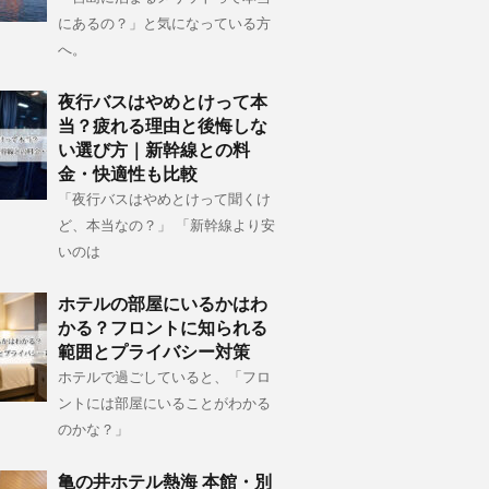
にあるの？」と気になっている方
へ。
夜行バスはやめとけって本
当？疲れる理由と後悔しな
い選び方｜新幹線との料
金・快適性も比較
「夜行バスはやめとけって聞くけ
ど、本当なの？」 「新幹線より安
いのは
ホテルの部屋にいるかはわ
かる？フロントに知られる
範囲とプライバシー対策
ホテルで過ごしていると、「フロ
ントには部屋にいることがわかる
のかな？」
亀の井ホテル熱海 本館・別