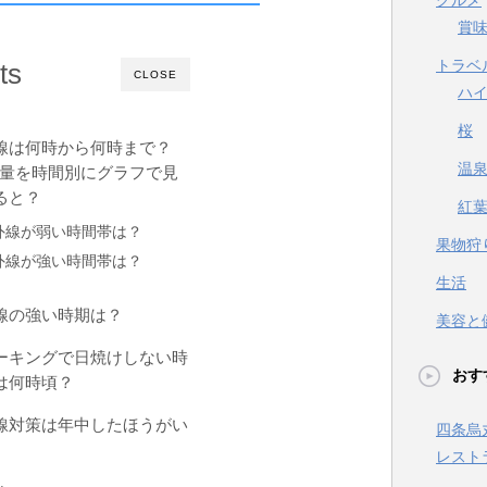
グルメ
賞
トラベ
ts
CLOSE
ハ
桜
線は何時から何時まで？
温
の量を時間別にグラフで見
ると？
紅
外線が弱い時間帯は？
果物狩
外線が強い時間帯は？
生活
線の強い時期は？
美容と
ーキングで日焼けしない時
おす
は何時頃？
線対策は年中したほうがい
四条烏
レスト