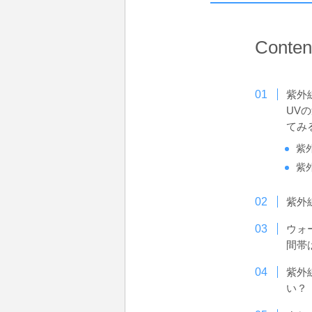
Conten
紫外
UV
てみ
紫
紫
紫外
ウォ
間帯
紫外
い？