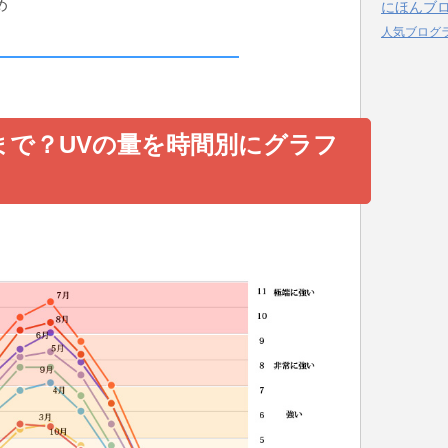
め
にほんブ
人気ブログ
まで？UVの量を時間別にグラフ