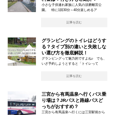
小さな子供連れ家族に人気の須磨離宮公
園。 特に1回30分～40分楽しめるア
記事を読む
グランピングのトイレはどうす
る？タイプ別の違いと失敗しな
い選び方を徹底解説！
グランピングって魅力的ですよね♪ でも、
いざ予約しようとすると「トイレって
記事を読む
三宮から有馬温泉へ行くバス乗
り場は？JRバスと路線バスど
っちがおすすめ？
三宮から有馬温泉へ行くには三宮駅前から