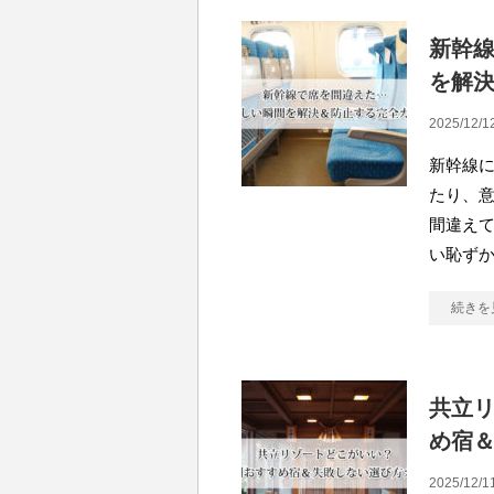
新幹
を解
2025/12/1
新幹線
たり、
間違え
い恥ず
続きを
共立
め宿
2025/12/1