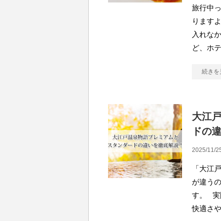
旅行中
りますよ
入れな
ど、ホ
続きを
大江
ドの
2025/11/2
「大江
が違う
す。 
快適さ