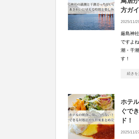
鳥居
方ガ
2025/11/2
厳島神
ですよ
潮・干
す！
続きを
ホテ
ぐで
ド！
2025/11/2