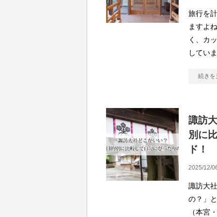
旅行を
ますよ
く、カ
していま
続きを
諏訪
別に
ド！
2025/12/0
諏訪大
の？」
（本宮