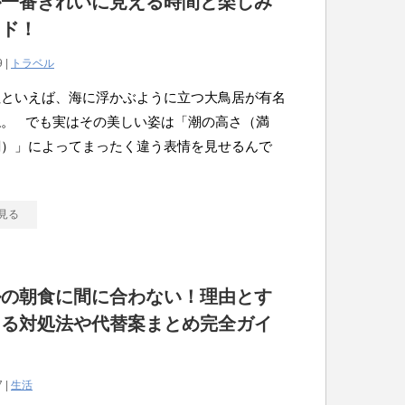
が一番きれいに見える時間と楽しみ
イド！
9 |
トラベル
社といえば、海に浮かぶように立つ大鳥居が有名
ね。 でも実はその美しい姿は「潮の高さ（満
潮）」によってまったく違う表情を見せるんで
見る
ルの朝食に間に合わない！理由とす
きる対処法や代替案まとめ完全ガイ
7 |
生活