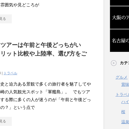
に雰囲気や見どころが
見る
島ツアーは午前と午後どっちがい
メリット比較や上陸率、選び方をご
！
カテ
3 |
トラベル
グルメ
歴史と迫力ある景観で多くの旅行者を魅了してや
賞
長崎の人気観光スポット「軍艦島」。 でもツア
トラベ
加する際に多くの人が迷うのが「午前と午後どっ
ハ
いの？」という点で
桜
見る
温