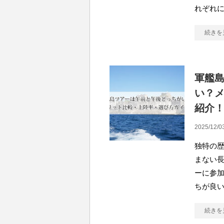
れぞれ
続きを
軍艦
い？
紹介
2025/12/0
独特の
まない
ーに参
ちが良
続きを