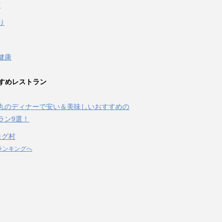
葉
り
健康
すめレストラン
丸のディナーで安い＆美味しいおすすめの
ラン9選！
ログ村
ランキングへ