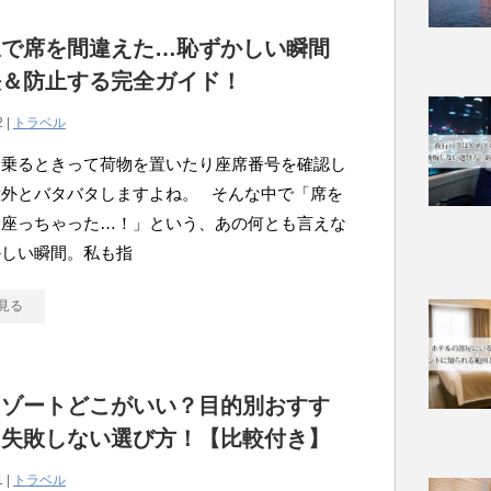
線で席を間違えた…恥ずかしい瞬間
決＆防止する完全ガイド！
2 |
トラベル
に乗るときって荷物を置いたり座席番号を確認し
意外とバタバタしますよね。 そんな中で「席を
て座っちゃった…！」という、あの何とも言えな
かしい瞬間。私も指
見る
リゾートどこがいい？目的別おすす
＆失敗しない選び方！【比較付き】
1 |
トラベル