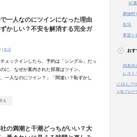
紅
果物狩
ルで一人なのにツインになった理由
生活
恥ずかしい？不安を解消する完全ガ
美容と
！
2 |
生活
おす
にチェックインしたら、予約は「シングル」だっ
四条烏
なのに、なぜか案内された部屋はツイン。
レスト
私、一人なのにツイン？」「間違い？恥ずかし
にほんブ
人気ブログ
見る
神社の満潮と干潮どっちがいい？大