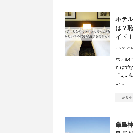
ホテ
は？
イド
2025/12/0
ホテル
たはず
「え…
い…」
続きを
厳島