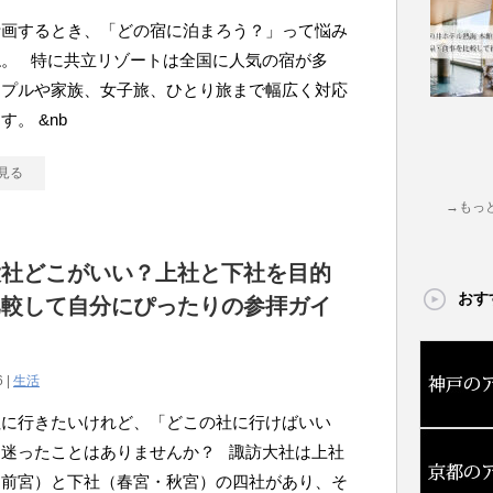
計画するとき、「どの宿に泊まろう？」って悩み
ね。 特に共立リゾートは全国に人気の宿が多
ップルや家族、女子旅、ひとり旅まで幅広く対応
す。 &nb
見る
→もっ
大社どこがいい？上社と下社を目的
おす
比較して自分にぴったりの参拝ガイ
6 |
生活
社に行きたいけれど、「どこの社に行けばいい
と迷ったことはありませんか？ 諏訪大社は上社
・前宮）と下社（春宮・秋宮）の四社があり、そ