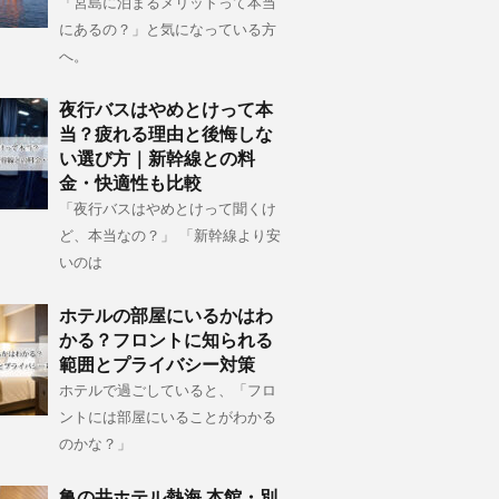
「宮島に泊まるメリットって本当
にあるの？」と気になっている方
へ。
夜行バスはやめとけって本
当？疲れる理由と後悔しな
い選び方｜新幹線との料
金・快適性も比較
「夜行バスはやめとけって聞くけ
ど、本当なの？」 「新幹線より安
いのは
ホテルの部屋にいるかはわ
かる？フロントに知られる
範囲とプライバシー対策
ホテルで過ごしていると、「フロ
ントには部屋にいることがわかる
のかな？」
亀の井ホテル熱海 本館・別