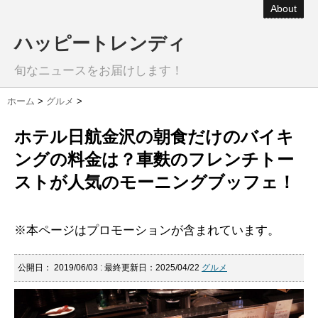
About
ハッピートレンディ
旬なニュースをお届けします！
ホーム
>
グルメ
>
ホテル日航金沢の朝食だけのバイキ
ングの料金は？車麩のフレンチトー
ストが人気のモーニングブッフェ！
※本ページはプロモーションが含まれています。
公開日：
2019/06/03
: 最終更新日：2025/04/22
グルメ