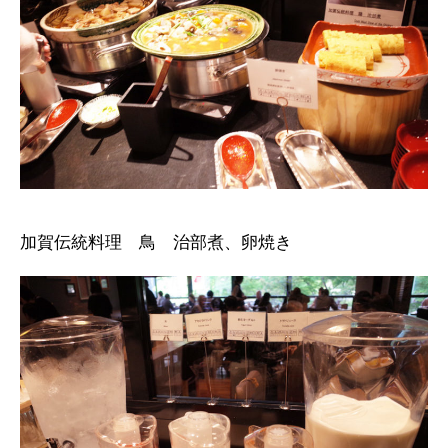
加賀伝統料理 鳥 治部煮、卵焼き