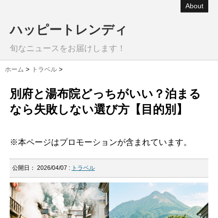
About
ハッピートレンディ
旬なニュースをお届けします！
ホーム
>
トラベル
>
別府と湯布院どっちがいい？泊まる
なら失敗しない選び方【目的別】
※本ページはプロモーションが含まれています。
公開日：
2026/04/07
:
トラベル