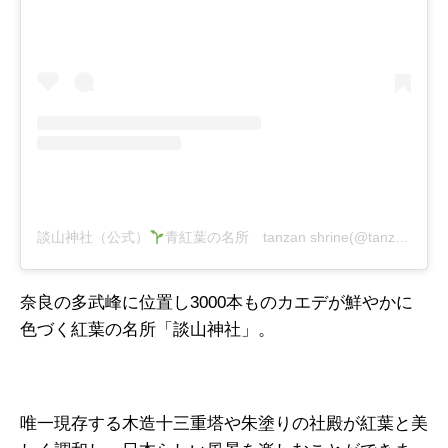
談山神社（公式）
青紅葉の名所 tanzan shrine(@tanzanjinja)がシェアした投稿
奈良の多武峰に位置し3000本ものカエデが鮮やかに
色づく紅葉の名所「談山神社」。
唯一現存する木造十三重塔や朱塗りの社殿が紅葉と美