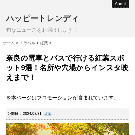
About
ハッピートレンディ
旬なニュースをお届けします！
ホーム
>
トラベル
>
紅葉
>
奈良の電車とバスで行ける紅葉スポ
ット9選！名所や穴場からインスタ映
えまで！
※本ページはプロモーションが含まれています。
公開日：
2024/08/31
:
紅葉