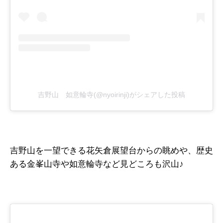
吉野山 如意輪寺(@nyoirinji)がシェアした投稿
吉野山を一望できる花矢倉展望台からの眺めや、歴史
ある金峯山寺や如意輪寺など見どころも沢山♪