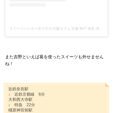
スイーツハンター月ウサギ/大阪カフェ 京都 神戸 奈良 沖縄 石垣島(@tsukiusagidayo)がシェアした投稿
また吉野といえば葛を使ったスイーツも外せません
ね！
近鉄奈良駅
↓ 近鉄京都線 6分
大和西大寺駅
↓ 特急 22分
橿原神宮前駅