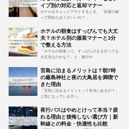
イプ別の対応と返却マナー
ホテルをチェックアウトするとき、「部屋の鍵
って閉めたほうがいいの？」「
ホテルの朝食はすっぴんでも大丈
夫？ホテル別の服装マナーと3分
で整える方法
「ホテルの朝食って、すっぴんのまま行っても
大丈夫なのかな？」と、旅行や
宮島に泊まるメリットは？朝7時
の厳島神社と夜の大鳥居を満喫で
きた理由
「宮島に泊まるメリットって本当にあるの？」
と気になっている方へ。
夜行バスはやめとけって本当？疲
れる理由と後悔しない選び方｜新
幹線との料金・快適性も比較