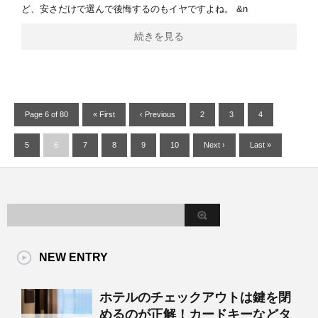
ど、安さだけで選んで後悔するのもイヤですよね。 &n
続きを見る
Page 6 of 80
« First
‹ Previous
2
3
4
5
6
7
8
9
10
Next ›
Last »
NEW ENTRY
ホテルのチェックアウトは鍵を閉
めるのが正解！カードキーなどタ