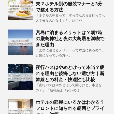
夫？ホテル別の服装マナーと3分
で整える方法
「ホテルの朝食って、すっぴんのまま行っても
大丈夫なのかな？」と、旅行や
宮島に泊まるメリットは？朝7時
の厳島神社と夜の大鳥居を満喫で
きた理由
「宮島に泊まるメリットって本当にあるの？」
と気になっている方へ。
夜行バスはやめとけって本当？疲
れる理由と後悔しない選び方｜新
幹線との料金・快適性も比較
「夜行バスはやめとけって聞くけど、本当な
の？」 「新幹線より安いのは
ホテルの部屋にいるかはわかる？
フロントに知られる範囲とプライ