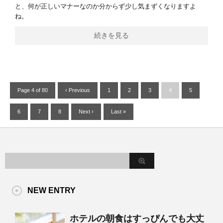
と、何が正しいマナーなのか分からず少し気まずくなりますよ
ね。
続きを見る
Page 4 of 80
‹ Previous
1
2
3
4
5
6
7
8
Next ›
Last »
NEW ENTRY
ホテルの朝食はすっぴんでも大丈