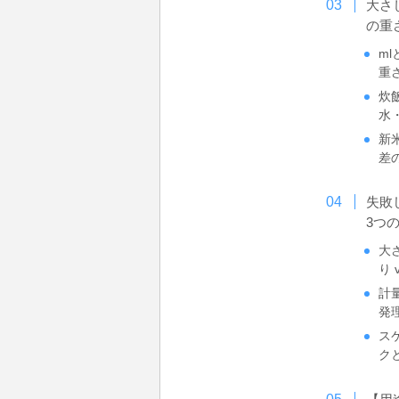
大さ
の重
m
重
炊
水
新
差
失敗
3つ
大
り 
計
発
ス
ク