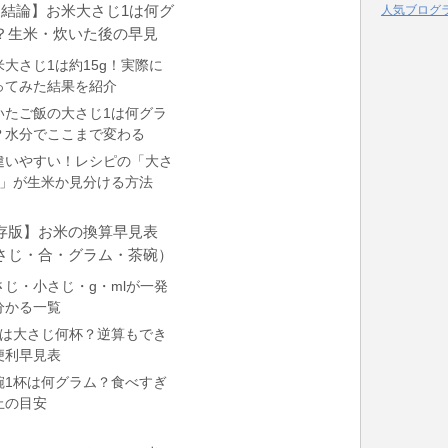
 【結論】お米大さじ1は何グ
人気ブログ
？生米・炊いた後の早見
米大さじ1は約15g！実際に
ってみた結果を紹介
いたご飯の大さじ1は何グラ
？水分でここまで変わる
違いやすい！レシピの「大さ
1」が生米か見分ける方法
存版】お米の換算早見表
さじ・合・グラム・茶碗）
さじ・小さじ・g・mlが一発
分かる一覧
合は大さじ何杯？逆算もでき
便利早見表
碗1杯は何グラム？食べすぎ
止の目安