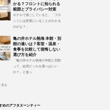
かる？フロントに知られる
範囲とプライバシー対策
ホテルで過ごしていると、「フロ
ントには部屋にいることがわかる
のかな？」
亀の井ホテル熱海 本館・別
館の違いは？客室・温泉・
食事を比較して後悔しない
選び方を紹介
「亀の井ホテル熱海の本館と別館
って、結局どっちを選べばいい
の？」と迷っ
と見る
すめのアフタヌーンティー