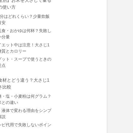
途別】お米を大さじで量る
の使い方
人分はどれくらい？少量炊飯
目安
乳食・おかゆは何杯？失敗し
い分量
イエット中は注意！大さじ1
糖質とカロリー
ゾット・スープで使うときの
意点
食材とどう違う？大さじ1
さ比較
糖・塩・小麦粉は何グラム？
米との違い
・液体で変わる理由をシンプ
解説
シピ代用で失敗しないポイン