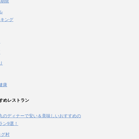
味期限
ル
イキング
泉
葉
り
健康
すめレストラン
丸のディナーで安い＆美味しいおすすめの
ラン9選！
ログ村