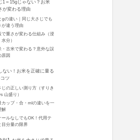
じ1＝15gじゃない？お米
さが変わる理由
lとgの違い｜同じ大さじでも
さが違う理由
飯で重さが変わる仕組み（浸
・水分）
米・古米で変わる？意外な誤
の原因
しない！お米を正確に量る
のコツ
さじの正しい測り方（すりき
vs 山盛り）
量カップ・合・mlの違いを一
理解
ケールなしでもOK！代用テ
と目分量の限界