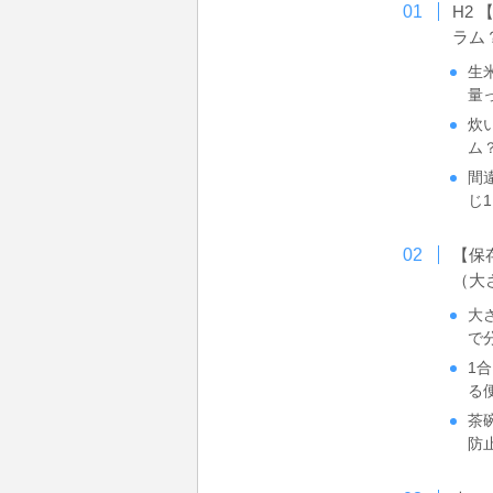
H2
ラム
生
量
炊
ム
間
じ
【保
（大
大
で
1
る
茶
防