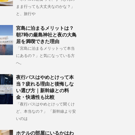
まま行っても大丈夫なのかな？」
と、旅行や
宮島に泊まるメリットは？
朝7時の厳島神社と夜の大鳥
居を満喫できた理由
「宮島に泊まるメリットって本当
にあるの？」と気になっている方
へ。
夜行バスはやめとけって本
当？疲れる理由と後悔しな
い選び方｜新幹線との料
金・快適性も比較
「夜行バスはやめとけって聞くけ
ど、本当なの？」 「新幹線より安
いのは
ホテルの部屋にいるかはわ