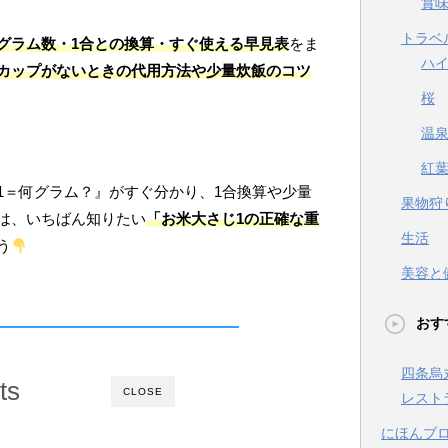
賞
トラベ
グラム数・1合との換算・すぐ使える早見表
をま
ハ
カップがないときの代用方法や少量炊飯のコツ
桜
温
紅
1＝何グラム？』がすぐ分かり、1合換算や少量
果物狩
は、いちばん知りたい
「お米大さじ1の正確な重
生活
う
美容と
おす
四条烏
ts
CLOSE
レスト
にほんブ