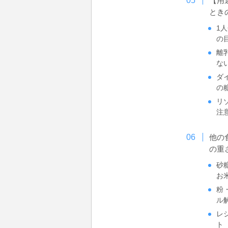
【用
とき
1
の
離
な
ダ
の
リ
注
他の
の重
砂
お
粉
ル
レ
ト